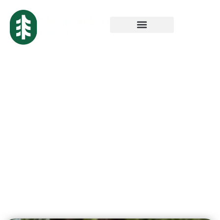
Élagueur pas cher
à Tourcoing